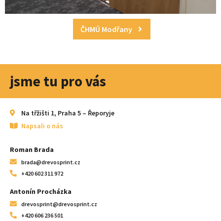
ČHMÚ Modřany
jsme tu pro vás
Na třžišti 1, Praha 5 – Řeporyje
Napsali o nás
Roman Brada
brada@drevosprint.cz
+420 602 311 972
Antonín Procházka
drevosprint@drevosprint.cz
+420 606 236 501