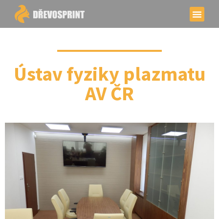
Ústav fyziky plazmatu
AV ČR